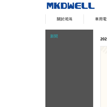
關於澔鴻
車用電
新聞
20